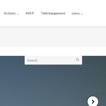
Actions
AVEP
Téléchargement
Liens
Search
for:
ARTICLES RÉCENTS
AG le dimanche 15 mars 2026
AG (en visio) le vendredi 21 mars 2025 à
19h
Eléments de mécanique du vol pour les