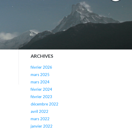
pilotes de planeur de Denise Cruette
AG le samedi 16 mars 2024
AG le dimanche 5 mars 2023
COMMENTAIRES RÉCENTS
ARCHIVES
février 2026
mars 2025
mars 2024
février 2024
février 2023
décembre 2022
avril 2022
mars 2022
janvier 2022